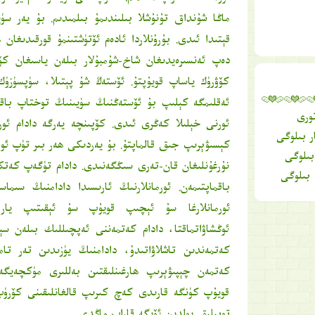
ماڭا شۇنداق تۇنۇشلا بىلىندىمۇ بىلمىدىم. بۇ يەر س
قېتىدا ئىدى. بۇرۇنلاردا ئادەم ئۆتۈشتىنمۇ قورقىدىغا
دەپ ئەنسىرەيدىغان شاخ-شۇمبۇلار بىلەن ياسىغان كۆۋ
كۆۋرۈك ياساپ قويۇپتۇ. ئۆستەڭ شۇ پېتىلا، سۈپسۈزۈك
ئەقلىمگە كېلىپ بۇ ئۆستەڭنىڭ سۈيىنىڭ توختاپ باققى
ورى
ئورنى خېلىلا كەڭرى ئىدى. كۆپىنچە يەرگە دادام ئورم
ر بىلوگى
كېسىۋېرىپ جىق قالماپتۇ. بۇ يەردىكى ھەر بىر تۈپ ئورم
بىلوگى
نۇرغۇنلىغان قان-تەرى سىڭگەنىدى. دادام تۈگەپ كەتك
 بىلوگى
باقماپتىمەن. ئورمانلارنىڭ ئارىسىدا دادامنىڭ سىماس
ئورمانلارغا سۇ ئېچىپ قويۇپ سۇ ئېقىتىپ يار
ئوڭشاۋاتماقتا، دادام كەتمەننى ئەپچىللىك بىلەن سې
كەتمەندىن تاشلاۋاتىدۇ، دادامنىڭ يۈزىدىن تەر تا
كەتمەن چېپىۋېرىپ ھارغىنلىقتىن بەللىرى مۈكچەيگە
قويۇپ كۈنگە قارىدى كەچ كىرىپ قالغانلىقىنى كۆرۈپ