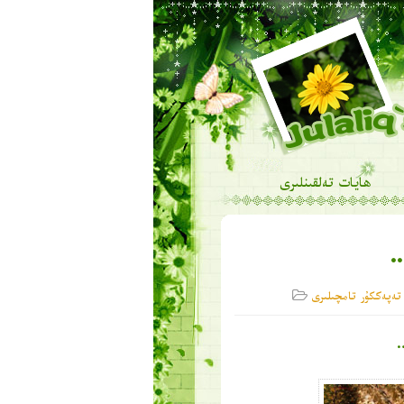
ھايات تەلقىنلىرى
…
تەپەككۇر تامچىلىرى
…