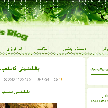
وگى
دوستلۇق رىشتى
سۈكۈت
قىز غۇرۇرى
بالىلىقىمنى ئەسلەپ
2012-10-20 08:04
3,091
13
بالىلىقىمنى ئەسلەپ