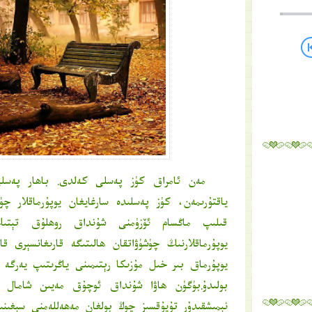
مەن ئامراق كۈز پەسلى كەلدى. باھار پەسل
ياقتۇرىمەن، كۈز پەسلىدە سارغايغان يوپۇرماقلار چۈش
قىلىپ ماڭسام ئۆزۈمنى شۇنداق روھلۇق تېتىك 
يوپۇرماقلارنىڭ چۈشۈۋاتقان ھالىتىگە قارىغانسېرى ق
يوپۇرماق بىر خىل مۇزىكا رېتىمىنى ياڭرىتىپ يەرگە چ
بولىدۇ.بۈگۈن ھاۋا شۇنداق ئوچۇق مەيىن شامال ئا
نېمىشقىدۇر تۇيۇقسىز چوڭ بولغان مەھەللەمنى سېغىنى