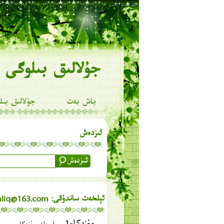
جۇلالىق بىلوگى
باش بەت
جۇلالىق بىل
ئىزدەش
ئېلخەت ساندۇقى: julaliq@163.com