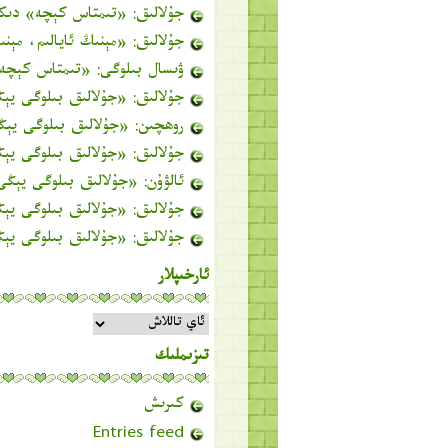
جۇلالىق
: «
تىمتاس كېچە
» دىك
جۇلالىق
: «
مېنىڭ ئايالىم، مېن
ۋىسال بىلوگى
: «
تىمتاس كېچە
جۇلالىق
: «
جۇلالىق بىلوگى ي
روھچىن
: «
جۇلالىق بىلوگى يې
جۇلالىق
: «
جۇلالىق بىلوگى ي
ئالۋۇن
: «
جۇلالىق بىلوگى يېڭ
جۇلالىق
: «
جۇلالىق بىلوگى ي
جۇلالىق
: «
جۇلالىق بىلوگى ي
ئارخىپلار
ئارخىپلار
تىزىملىك
كىرىش
Entries feed