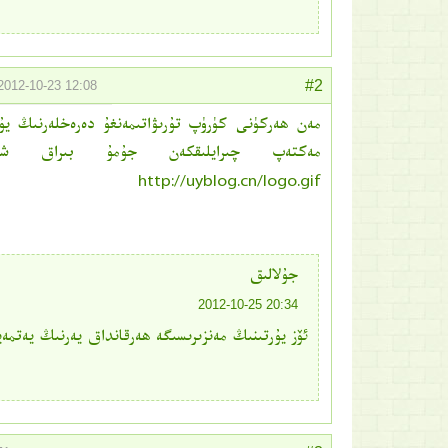
#2
012-10-23 12:08
مەن ھەركۈنى كۈرۈپ تۇرىۋاتىمەنغۇ دەرەخلەرنىڭ يۇپ
مەكتەپ چىرايلىقكەن جۇمۇ بىراق شۇ 
http://uyblog.cn/logo.gif
جۇلالىق
20:34 2012-10-25
ئۆز يۇرتىنىڭ مەنزىرىسىگە ھەرقانداق يەرنىڭ يەتمەي