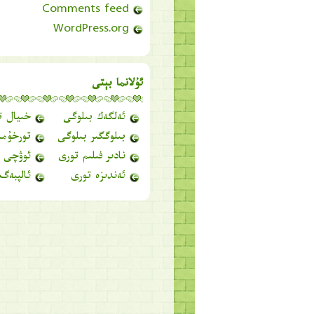
Comments feed
WordPress.org
ئۇلانما بېتى
ئەلگەك بىلوگى
خىيال ت
بىلوگگىر بىلوگى
تورخۇما
نادىر فىلىم تورى
ئوۋچى 
ئەندىزە تورى
ئالپبەگ