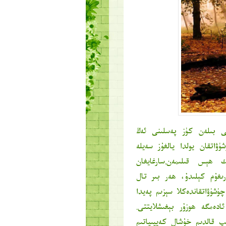
ى بىلەن كۈز پەسلىنى ئەڭ
ۈۋاتقان يولدا يالغۇز سەيلە
ھېس قىلىمەن.سارغايغان
ارىغۇم كېلىدۇ، ھەر بىر تال
ۈشۈۋاتقاندەكلا سېزىم پەيدا
دەمگە ھوزۇر بېغىشلايتتى.
پ قالدىم خۇشال كەيپىياتىم