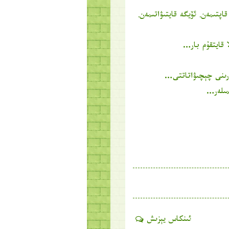
پتىمەن. ئۆيگە قايتىۋاتىمەن.
ا قايتقۇم بار…
ۇرىنى چېچىۋاتاتتى…
مىلەر…
ئىنكاس يېزىش