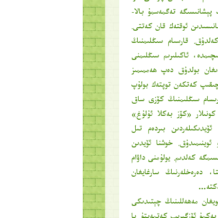
 پېشانىسىگە تەگمەسمۇ بالا-
نىسىدىن ئوقتەك قان كەتتى.
كەلدۇق. قارسىام سىڭلىمنىڭ
چىمدە، ئاكىلىرىم سىڭلىمنى
دىغان بولدۇق دەپ ھەممىمىز
چىقىپ كەتكەن توپتەك بولۇپ
ورىسام سىڭلىمنىڭ كۆزى ساق
 كونىلار «كۆز بەكلا ئۇلۇغ»
ئۆيدىكىلەردىن بىردەم تىل
 ئوينىمىدۇق. خوشنا ئۆيدىن
ىمگە كەلدىم. يولۇمنى داۋام
ا، دەرەخلەرنىڭ سارغايغان
ەكتە…
 قويغان مەھەللىنىڭ چېتىدىكى
 بەكمۇ ئۆزگىرىپ كەتمەپتۇ. يا