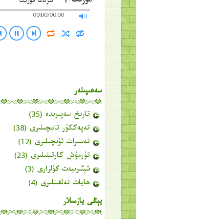
مۇزىكا-1
لىرىك مۇزىكا
00:00/00:00
سەھىپىلەر
تارىخ سەپىرىدە
(35)
تەپەككۇر تامچىلىرى
(38)
تەسىرات ئۈنچىلىرى
(12)
تۇرمۇش كارتىنىلىرى
(23)
شېئىرىيەت گۈلزارى
(3)
ھايات تەلقىنلىرى
(4)
يېڭى يازمىلار