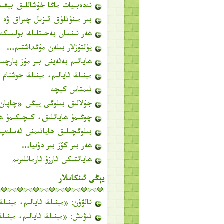
ئەدەبىيات ماڭا خۇشاللىق بېغى
بىر مىنۇتلۇق قىزىل چىراق ۋە 
ھەر ئىنسان بەخىتلىك بولسىك
يۇلتۇزلار بىلەن مۇڭداشتىم…
ھاياتىم بەئەينى بىر مۇز پارچ
مېنىڭ ئايالىم، مېنىڭ خوشنام
تىمتاس كېچە
جۇلالىق بىلوگى يېڭى «چاپان
چوڭىمۇ ھاياتلىق، كىچىكىمۇ ھا
بىلوگچىلىق ھاياتىمنى ئەسلە
ھەر بىر كۆز بىر دۇنيا…
ھاياتتىكى ئارزۇ-ئارمانلىرىم
يېڭى ئىنكاسلار
ئالۋۇن
: «
مېنىڭ ئايالىم، مېنىڭ
تىۋىش
: «
مېنىڭ ئايالىم، مېنىڭ