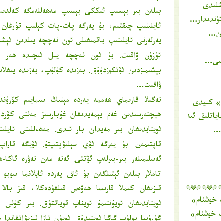
شلىدى
بىلەن بىر بېسىپ ئىككى بېسىپ مەھەللەمگە كەلدىم.
ئۈندىدار…
ئايلىنىپ چىقتىم، بۇ يەرگە پات-پات كېلىپ تۇرغان 
ەن…
يەرلەرنى ئايلىنىپ باقمىغىلى ئون نەچچە يىلدىن ئېشى
ئۇزۇن ۋاقىت. بۇ ئون نەچچە يىل ئىچىدە ھەر بىر
ىسى…
بېشىمىزدىن ئۆتكۈزدۈۇق. بەزىدە كۈلۈپ، بەزىدە يىغلا
ۋاقىت…
نەگىلا قارىماي ھەممە يەردە مېنىڭ سىمايىم كۆرۈن
» كىيدى
ھېچنەرسىدىن غەم يېمەيدىغان غۇبارسىز مەننى كۆردۈم
ياتلىق ئىدىغۇ؟!
ئوينايدىغان بىر مەيدان بار ئىدى. مەھەللىنى ئايل
پ…
قاپتىمەن. بۇ يەرگە ئۆي سېلىۋېتىپتۇ. ئۆيگە قارا
ئەسلىمىلەر بىر-بىرلەپ ئۆتتى. ئەنە مەن نەۋرە ئاكا-ھ
تاملار بىلەن ئېتىلگەن بۇ ئاق يەردە ئايلانما سوبو ئ
قىزىغان كىملا قارىسا ھەۋەس قىلغۇدەكلا، قىز بالا بو
 خوشنام
» دىكى ئىنكاس
ئوينايدىغان ئويۇننىمۇ ئويناپ قوياتتۇق. بىر كۈنى 
 خوشنام
» دىكى ئىنكاس
گۇرۇپپا بولۇپ گاگا ئوينىدۇق. ئويۇن تازا قىزىۋاتقاندا