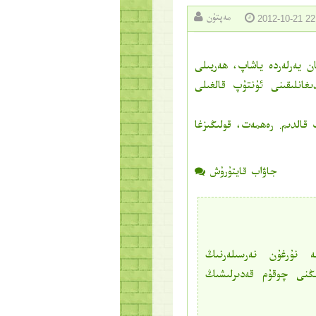
مەپتۇن
2012-10-21 22
ن يەرلەردە ياشاپ، ھەريىلى
غانلىقىنى ئۇنتۇپ قالغىلى
قالدىم. رەھمەت، قولىڭىزغا
جاۋاب قايتۇرۇش
ە نۇرغۇن نەرسىلەرنىڭ
ىڭنى چوقۇم قەدىرلىشىڭ