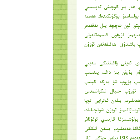
 ھەر بىر كوچىنى تەپسىلىي
بولساممۇ بۈگۈنكىدەك ھەممە
پتۇ. ئون نەچچە يىل نەقەدەر
ىمىز نۇرغۇن قىسمەتلەرنى
پ ياشىدۇق. ھەقىقەتەن ئۇزۇن
دى. ئەينى ۋاقىتتىكى سەبىي
. بۇرۇن بىز دائىم يىغىلىپ
ىنىپ يۈرۈپ شۇ يەرگە كېلىپ
پ تۇرۇپ خىيال ئىكرانىمدىن
ەدىلىرىم بىلەن ئەتراپى توپا
ويناۋاتىمىز ئويۇن شۇنچىلىك
لۇشىمىزغا قارىماي ئوغۇللار
ئاكا-ھەدىلىرىم بىلەن ئىككى
 ھەدەم گاگا بىلەن چۇكنى تازا