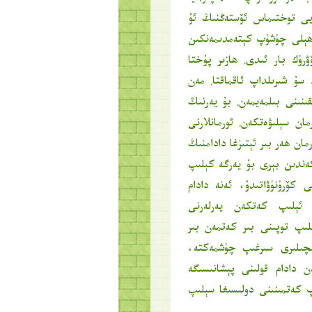
ۈيى توختىماس ئۆستەڭنىڭ ئۇ
ن ھېلى چۈشۈپ كېتەمدىمەنكىن
رۈك بار ئىدى. ھازىر پۇختا
 سۇ شىرىلداپ ئاقماقتا. مەن
نىنى بىلمەيمەن. بۇ يەرنىڭ
ان سېلىۋەتكەن. ئورمانلارنى
ان ھەر بىر ئېتىزغا دادامنىڭ
ەندىن بېرى بۇ يەرگە كېلىپ
ى كۆرۈنۈۋاتىدۇ، ئەنە دادام
 ئېلىپ كەتكەن يەرلەرنى
لىپ توپىنى بىر كەتمەن بىر
مچىلىرى سىرغىپ چۈشمەكتە،
ن دادام قولىنى پېشانىسىگە
 كەتمىنىنى دولىسىغا سېلىپ