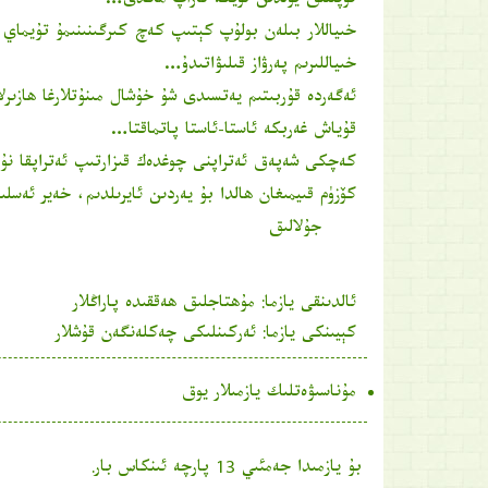
توپىلىق يولدىن ئۆيگە قاراپ ماڭدى…
خىياللار بىلەن بولۇپ كېتىپ كەچ كىرگىنىنىمۇ تۇيماي قا
خىياللىرىم پەرۋاز قىلىۋاتىدۇ…
ئەگەردە قۇربىتىم يەتسىدى شۇ خۇشال مىنۇتلارغا ھازىرل
قۇياش غەربكە ئاستا-ئاستا پاتماقتا…
كەچكى شەپەق ئەتراپنى چوغدەك قىزارتىپ ئەتراپقا ن
كۆزۈم قىيمىغان ھالدا بۇ يەردىن ئايرىلدىم، خەير ئەسلى
جۇلالىق
ئالدىنقى يازما:
مۇھتاجلىق ھەققىدە پاراڭلار
كېيىنكى يازما:
ئەركىنلىكى چەكلەنگەن قۇشلار
مۇناسىۋەتلىك يازمىلار يوق
بۇ يازمىدا جەمئىي 13 پارچە ئىنكاس بار.