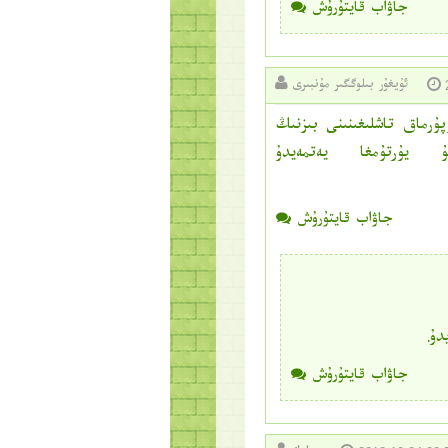
جاۋاب قايتۇرۇش
ئۇيغۇر بىلوگگىر مۇنبىرى
2
ۇرماق تاشلىغىنىنى بىزنىڭ
يۇرتۇمغا يەتمەيدۇ
جاۋاب قايتۇرۇش
دۇ.
جاۋاب قايتۇرۇش