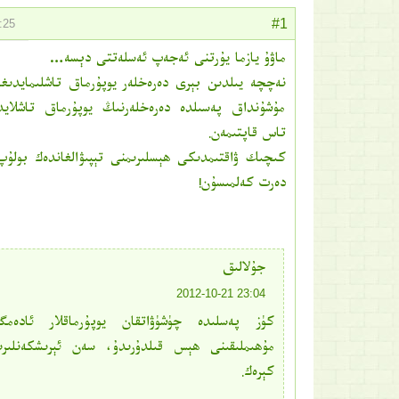
#1
:25
ماۋۇ يازما يۇرتنى ئەجەپ ئەسلەتتى دېسە…
نەچچە يىلدىن بېرى دەرەخلەر يوپۇرماق تاشلىمايدىغا
مۇشۇنداق پەسىلدە دەرەخلەرنىڭ يوپۇرماق تاشلايدى
تاس قاپتىمەن.
كىچىك ۋاقتىمدىكى ھېسلىرىمنى تېپىۋالغاندەك بولۇپ 
دەرت كەلمىسۇن!
جۇلالىق
23:04 2012-10-21
كۈز پەسلىدە چۈشۈۋاتقان يوپۇرماقلار ئادەمگ
مۇھىملىقىنى ھېس قىلدۇرىدۇ، سەن ئېرىشكەنلىر
كېرەك.