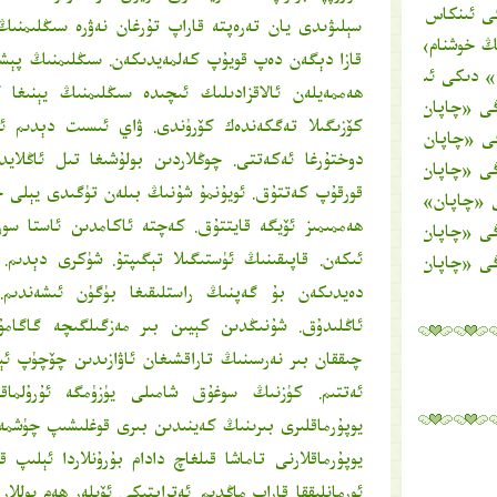
ى ئىنكاس
سېلىۋىدى يان تەرەپتە قاراپ تۇرغان نەۋرە سىڭلىمنىڭ
ىڭ خوشنام
» دىكى ئىنكاس
قازا دېگەن دەپ قويۇپ كەلمەيدىكەن. سىڭلىمنىڭ پېشا
» دىكى ئىنكاس
ھەممەيلەن ئالاقزادىلىك ئىچىدە سىڭلىمنىڭ يېنىغا 
ېڭى «چاپان» كىيدى
» دىكى ئىنكاس
كۆزىگىلا تەگكەندەك كۆرۈندى. ۋاي ئىسىت دېدىم ئى
ڭى «چاپان» كىيدى
» دىكى ئىنكاس
دوختۇرغا ئەكەتتى. چوڭلاردىن بولۇشىغا تىل ئاڭلاي
ېڭى «چاپان» كىيدى
» دىكى ئىنكاس
قورقۇپ كەتتۇق. ئويۇنمۇ شۇنىڭ بىلەن تۈگىدى يېلى 
ى «چاپان» كىيدى
» دىكى ئىنكاس
ھەممىمىز ئۆيگە قايتتۇق. كەچتە ئاكامدىن ئاستا س
ېڭى «چاپان» كىيدى
» دىكى ئىنكاس
ئىكەن. قاپىقىنىڭ ئۈستىگىلا تېگىپتۇ. شۈكرى دېدىم.
ېڭى «چاپان» كىيدى
» دىكى ئىنكاس
دەيدىكەن بۇ گەپنىڭ راستلىقىغا بۈگۈن ئىشەندىم. 
ئاڭلىدۇق. شۇنىڭدىن كېيىن بىر مەزگىلگىچە گاگامۇ
چىققان بىر نەرسىنىڭ تاراقشىغان ئاۋازىدىن چۆچۈپ ئېس
ئەتتىم. كۈزنىڭ سوغۇق شامىلى يۈزۈمگە ئۇرۇلماقت
يوپۇرماقلىرى بىرىنىڭ كەينىدىن بىرى قوغلىشىپ چۈشم
يوپۇرماقلارنى تاماشا قىلغاچ دادام بۇرۇنلاردا ئېلىپ
ئورمانلىققا قاراپ ماڭدىم. ئەتراپتىكى ئۆيلەر ھەم يوللار