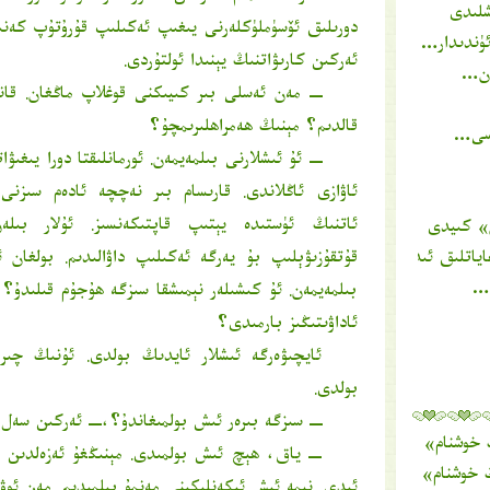
شلىدى
دورىلىق ئۆسۈملۈكلەرنى يىغىپ ئەكىلىپ قۇرۇتۇپ كەنى
ئۈندىدار…
ئەركىن كارىۋاتنىڭ يېنىدا ئولتۇردى.
ەن…
ــ مەن ئەسلى بىر كىيىكنى قوغلاپ ماڭغان. قا
قالدىم؟ مېنىڭ ھەمراھلىرىمچۇ؟
ىسى…
ــ ئۇ ئىشلارنى بىلمەيمەن. ئورمانلىقتا دورا يىغىۋ
ئاۋازى ئاڭلاندى. قارىسام بىر نەچچە ئادەم سىزنى ق
ئاتنىڭ ئۈستىدە يېتىپ قاپتىكەنسىز. ئۇلار بىلە
» كىيدى
ياتلىق ئىدىغۇ؟!
قۇتقۇزىۋېلىپ بۇ يەرگە ئەكىلىپ داۋالىدىم. بولغان ئ
پ…
بىلمەيمەن. ئۇ كىشىلەر نېمىشقا سىزگە ھۇجۇم قىلىدۇ؟
ئاداۋىتىڭىز بارمىدى؟
ئايچىۋەرگە ئىشلار ئايدىڭ بولدى. ئۇنىڭ چىرا
بولدى.
ــ سىزگە بىرەر ئىش بولمىغاندۇ؟،ــ ئەركىن سەل
 خوشنام
» دىكى ئىنكاس
ــ ياق، ھېچ ئىش بولمىدى. مېنىڭغۇ ئەزەلدىن ب
 خوشنام
» دىكى ئىنكاس