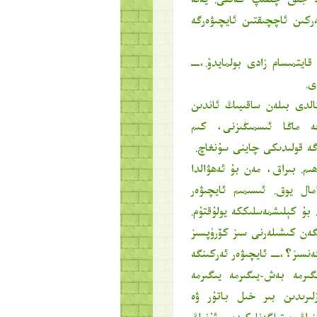
ەك جىق چىقىپ كەتتى. يەنە
ركىن ئاچچىقتىن ئايچىۋەرگە
ايتمىسام زادى بولمايدۇ.،ــ
ى.
الدى بىلەن ساقىيىڭ ئاندىن
چە ماڭا ئىسمىڭىزنى، كىم
گە قولىدىكى چاينى سۇنغاچ.
ىم. بىراق، مەن بۇ ئەھۋالدا
مال يوق. ئىسىمىم ئايچىۋەر
. بۇ كېلىشمەسلىككە يولۇقتۇم.
گەن كىشىلەرنى سىز كۆرۈپسىز
ەنسىز؟،ــ ئايچىۋەر ئەركىنگە
ىرمە بەش-يىگىرمە يىگىرمە
لىرىدىن بىر خىل باتۇر ۋە