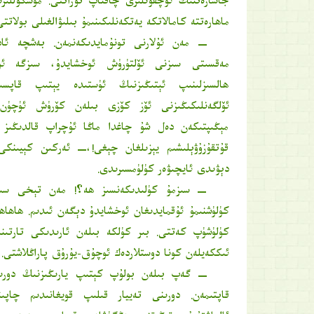
جاسارەتنىڭ ئۇچقۇنلىرى چاقناپ تۇراتتى. موسكۇللىرى
ماھارەتتە كامالاتكە يەتكەنلىكىنىمۇ بىلىۋالغىلى بولاتتى
ــ مەن ئۇلارنى تونۇمايدىكەنمەن. بەشچە ئاد
مەقسىتى سىزنى ئۆلتۈرۈش ئوخشايدۇ، سىزگە ئوق
ھالسىزلىنىپ ئېتىڭىزنىڭ ئۈستىدە يېتىپ قاپس
ئۆلگەنلىكىڭىزنى ئۆز كۆزى بىلەن كۆرۈش ئۈچۈن 
مېڭىپتىكەن دەل شۇ چاغدا ماڭا ئۇچراپ قالدىڭىز 
قۇتقۇزۇۋېلىشىم يېزىلغان چېغى!،ــ ئەركىن كېيىن
دېۋىدى ئايچىۋەر كۈلۈمسىرىدى.
ــ سىزمۇ كۈلىدىكەنسىز ھە؟! مەن تېخى سى
كۈلۈشنىمۇ ئۇقمايدىغان ئوخشايدۇ دېگەن ئىدىم. ھاھ
كۈلۈشۈپ كەتتى. بىر كۈلكە بىلەن ئارىدىكى تارتىنى
ئىككەيلەن كونا دوستلاردەك ئوچۇق-يۇرۇق پاراڭلاشتى.
ــ گەپ بىلەن بولۇپ كېتىپ يارىڭىزنىڭ دورىس
قاپتىمەن. دورىنى تەييار قىلىپ قويغانىدىم چاپى