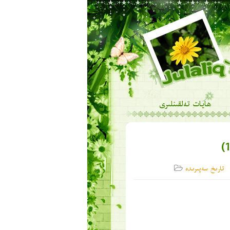
ھايات تەلقىنلىرى
تارىخ سەپىرىدە