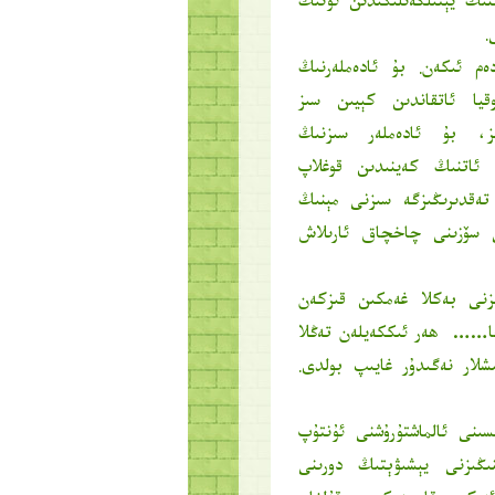
نىڭ يېتىلگەنلىكىدىن ئۇنىڭ
.
ەم ئىكەن. بۇ ئادەملەرنىڭ
يا ئاتقاندىن كېيىن سىز
ىز، بۇ ئادەملەر سىزنىڭ
ئاتنىڭ كەينىدىن قوغلاپ
تەقدىرىڭىزگە سىزنى مېنىڭ
كى سۆزىنى چاخچاق ئارىلاش
زنى بەكلا غەمكىن قىزكەن
اھا…… ھەر ئىككەيلەن تەڭلا
شلار نەگىدۇر غايىپ بولدى.
ىنى ئالماشتۇرۇشنى ئۇنتۇپ
نىڭىزنى يېشىۋېتىڭ دورىنى