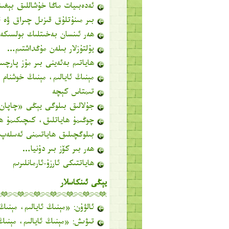
ئەدەبىيات ماڭا خۇشاللىق بېغى
بىر مىنۇتلۇق قىزىل چىراق ۋە 
ھەر ئىنسان بەخىتلىك بولسىك
يۇلتۇزلار بىلەن مۇڭداشتىم…
ھاياتىم بەئەينى بىر مۇز پارچ
مېنىڭ ئايالىم، مېنىڭ خوشنام
تىمتاس كېچە
جۇلالىق بىلوگى يېڭى «چاپان
چوڭىمۇ ھاياتلىق، كىچىكىمۇ ھا
بىلوگچىلىق ھاياتىمنى ئەسلە
ھەر بىر كۆز بىر دۇنيا…
ھاياتتىكى ئارزۇ-ئارمانلىرىم
يېڭى ئىنكاسلار
ئالۋۇن
: «
مېنىڭ ئايالىم، مېنىڭ
تىۋىش
: «
مېنىڭ ئايالىم، مېنىڭ