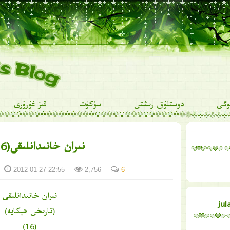
وگى
دوستلۇق رىشتى
سۈكۈت
قىز غۇرۇرى
نىران خانىدانلىقى(16)
2012-01-27 22:55
2,756
6
نىران خانىدانلىقى
(تارىخى ھېكايە)
(16)