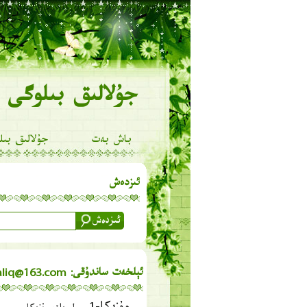
جۇلالىق بىلوگى
باش بەت
جۇلالىق بىل
ئىزدەش
ئېلخەت ساندۇقى: julaliq@163.com