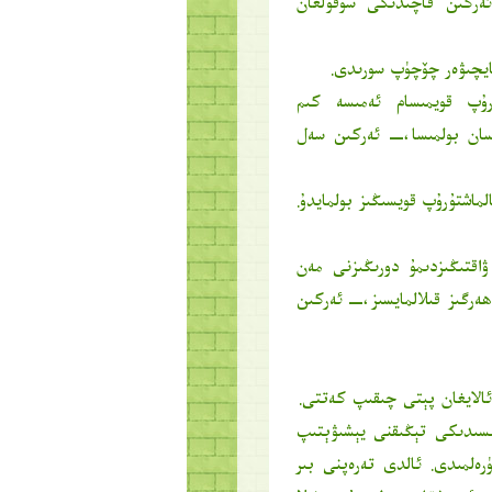
ئەركىن قاچىدىكى سوقۇلغان
ئايچىۋەر چۆچۈپ سورىدى.
رۇپ قويمىسام ئەمىسە كىم
نسان بولمىسا،ــ ئەركىن سەل
لماشتۇرۇپ قويسىڭىز بولمايدۇ.
قتىڭىزدىمۇ دورىڭىزنى مەن
ەرگىز قىلالمايسىز،ــ ئەركىن
ئالايغان پېتى چىقىپ كەتتى.
سىدىكى تېڭىقنى يېشىۋېتىپ
رەلمىدى. ئالدى تەرەپنى بىر