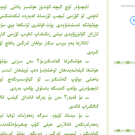
ئايچىۋەر ئۈچ كېچە-كۈندۈز ھۇشسىز ياتتى. ئۈچ
ئاچتى. ئۇ كۆزىنى ئېچىپ ئۆزىنىڭ قەيەردە ئىكەنلىكىنى
چۈشۈشكە تەمشىلىۋېدى. پۇت-قوللىرى ئۇنىڭغا بوي سۇنى
ئازراق كۆتۈرۈۋېدى بېشى زىڭىلداپ ئاغرىپ ئۆزىنى كارى
ئاتلارغا يەم بېرىپ بىكار بولغان ئەركىن ياغاچ 
كىردى.
ــ ھۇشىڭىزغا كەلدىڭىزمۇ؟ مەن سىزنى مۇشۇ
ھۇشىغا كېلەلمەيدىغان ئوخشايدۇ دەپ ئويلىغان ئىدىم. 
ياخشى بولۇپ كەتتىڭىز،ــ ئۇ كۈلۈمسىرىگەچ ئور
ئايچىۋەرنى يۆلەپ كەينىگە ياستۇق يۆلەپ بەردى.
ــ بۇ قەيەر؟ مەن بۇ يەرگە قانداق كېلىپ قال
گاڭگىراپ قالدى.
ــ بۇ مېنىڭ ئۆيۈم، سىزگە زەھەرلىك ئوقيا تېگ
زەھەرلەرنگەن قانلارنى خېلى كۆپ چىقىرىۋەتكەند
كەلدىڭىز، ئىسمىم ئەركىن، دورىگەر مۇشۇ ئورمانلىقت