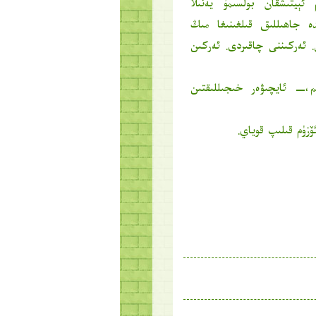
ئېيتىشقان بولسىمۇ يەنىلا
ە جاھىللىق قىلغىنىغا مىڭ
. ئەركىننى چاقىردى. ئەركىن
م،ــ ئايچىۋەر خىجىللىقتىن
ۆزۈم قىلىپ قوياي.