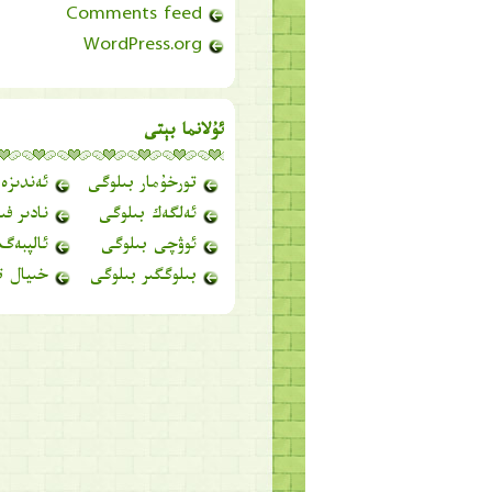
Comments feed
WordPress.org
ئۇلانما بېتى
تورخۇمار بىلوگى
ئەندىزە
ئەلگەك بىلوگى
نادىر فى
ئوۋچى بىلوگى
ئالپبەگ
بىلوگگىر بىلوگى
خىيال ت