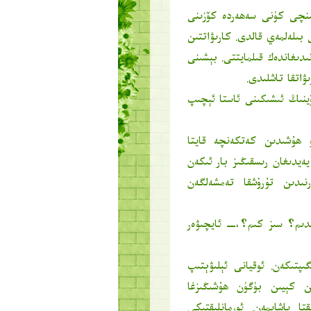
ىنچى كۈنى سەھەردە كۆزىنى
 بىلەلمەي قالدى. كارىۋاتتىن
دىغاندەك قىلمايتتى. بېشىنى
ۋاتقا تاشلىدى.
ئۆينىڭ ئىشىكىنى ئاستا ئېچىپ
 ھۇشىدىن كەتكەنچە قايتا
يەيدىغان رىسقىڭىز بار ئىكەن
نىدىن تۇرۇشقا تەمشەلگەن
دىم؟ سىز كىم؟،ــ ئايچىۋەر
ىپتىكەن. ئوقيانى ئېلىۋېتىپ
ىن كېيىن بۈگۈن ھۇشىڭىزغا
ا ياشايمەن. ئورمانلىقتىكى