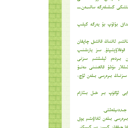
تتىكى كىشىلەرگە ساتىمەن.ــ
نداق بۇلۇپ بۇ يەرگە كېلىپ
اتاتتىم. ئاتنىڭ قاتتىق چاپقان
وغلاۋېتىپتۇ. سىز يارىلىنىپ
ن بىردەم ئېلىشتىم سىزنى
ىشلار مۇشۇ قالغىنىنى مەنمۇ
 سىزنىڭ بىرەرسى بىلەن ئۆچ-
يى ئۆڭۈپ بىر خىل بىئارام
 جىددىيلەشتى.
ىرەرسى بىلەن ئاداۋىتىم يوق