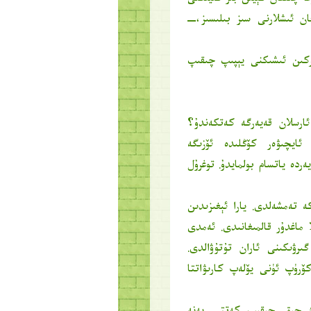
غا چىققان كېيىن بىر كىيىكنى
ان ئىشلارنى سىز بىلىسىز،ــ
ركىن ئىشىكنى يېپىپ چىقىپ
ئارسلان قەيەرگە كەتكەندۇ؟
ايچىۋەر كۆڭلىدە ئۆزىگە
ردە ياتسام بولمايدۇ. توغرۇل
ە تەمشەلدى. يارا ئېغىزىدىن
ماغدۇر قالمىغانىدى. ئەمدى
ىرۋىكىنى ئاران تۇتۇۋالدى.
ۆرۈپ ئۈنى يۆلەپ كارىۋاتتا