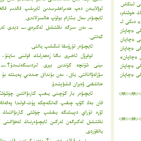
ئىدى. نېمە ئىش ئىكەنلىكىنى مەنمۇ بىلمىدىم. مەن ئوۋ
ى ئىنكاس
ئوۋلايمەن دەپ ھەمراھلىرىمدىن ئايرىلىپ قالدىم قالغ
ىڭ خوشنام
» دىكى ئىنكاس
ئايچىۋەر سەل بىئارام بولۇپ ھالسىزلاندى.
» دىكى ئىنكاس
ــ مەن سىزگە ناشتىلىق ئەكىرەي،ــ دېدى ئە
ېڭى «چاپان» كىيدى
» دىكى ئىنكاس
كەتتى.
ڭى «چاپان» كىيدى
» دىكى ئىنكاس
ئايچىۋەر تۇرۇسقا تىكىلىپ ياتتى.
ېڭى «چاپان» كىيدى
» دىكى ئىنكاس
توغرۇل ئاخىرى ماڭا زەھەرلىك قولىنى ساپتۇ، 
ى «چاپان» كىيدى
» دىكى ئىنكاس
مېنى شۇنچە كۈندىن بېرى ئىزدىمىگەنمىدۇ؟،ــ ئ
ېڭى «چاپان» كىيدى
» دىكى ئىنكاس
ېڭى «چاپان» كىيدى
» دىكى ئىنكاس
سۆزلەۋاتاتتى. ياق، مەن بۇنداق جىددىي پەيىتتە بۇ يە
خانلىقنى ۋەيران قىلىۋېتىدۇ.
ئايچىۋەر بار كۈچىنى يىغىپ كارىۋاتتىن چۈشۈشك
قان بەك كۆپ چىقىپ كەتكەچكە پۇت-قولىدا پەقەتلا 
ئۆرە تۇراي دېيىشىگە يىقىلىپ چۈشتى كارىۋاتنىڭ گ
ناشتىلىق ئەكىرگەن ئەركىن ئايچىۋەرنىڭ ئەھۋالىنى ك
ياتقۇزدى.