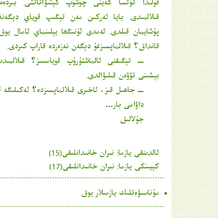
قولىدا تۇتسا كەينى چۈشۈپ كېتىۋاتاتتى. بىردەم 
قىلالمىدى. بايا ئەركىن مەن تېڭىپ قوياي دېگەند
پۇشايمان قىلدى. ئەمدى ئۇنىڭغا يېلىنماي ئامال يوق
قانداق؟ قىلالماپسىزغۇ دېگەن نەزەردە قاراپ كىردى.
ــ تېڭىقنى ئالماشتۇرۇپ قويامسىز؟ قىلالمىدى
بېشىنى تۆۋەن قىلىۋالدى.
ــ جاھىل قىز، ئاخىرى قىلالماپسىزدە؟ ئەكىلىڭە ئ
داۋامى بار…
جۇلالىق
ئالدىنقى يازما:
نىران خانىدانلىقى(15)
كېيىنكى يازما:
نىران خانىدانلىقى(17)
مۇناسىۋەتلىك يازمىلار يوق