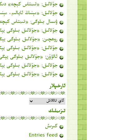
جۇلالىق
: «
تىمتاس كېچە
» دىك
جۇلالىق
: «
مېنىڭ ئايالىم، مېن
ۋىسال بىلوگى
: «
تىمتاس كېچە
جۇلالىق
: «
جۇلالىق بىلوگى ي
روھچىن
: «
جۇلالىق بىلوگى يې
جۇلالىق
: «
جۇلالىق بىلوگى ي
ئالۋۇن
: «
جۇلالىق بىلوگى يېڭ
جۇلالىق
: «
جۇلالىق بىلوگى ي
جۇلالىق
: «
جۇلالىق بىلوگى ي
ئارخىپلار
ئارخىپلار
تىزىملىك
كىرىش
Entries feed