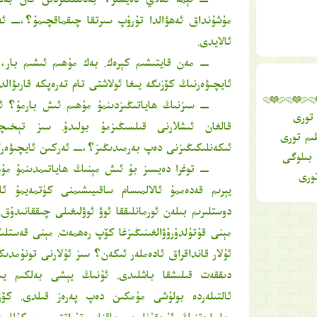
ــ نېمە قىلاي دەيسىز؟ بەدىنىڭىزدىن قان ب
مۇشۇنداق ئەھۋالدا تۇرۇپ سىرتقا چىقماقچىمۇ؟،ــ ئە
ئالايدى.
ــ مەن قايتىشىم كېرەك. بەك مۇھىم ئىشىم بار، ق
ئايچىۋەرنىڭ كۆزىگە يىغا ئولاشتى تام تەرەپكە قارىۋالد
ــ سىزنىڭ ھاياتىڭىزدىنمۇ مۇھىم ئىش بارمۇ؟ ئ
 تورى
قالغان ئىشلارنى قىلسىڭىزمۇ بولىدۇ. سىز تېخى
لىم تورى
ئىكەنلىكىڭىزنى دەپ بەرمىدىڭىز؟،ــ ئەركىن ئايچىۋەر
 بىلوگى
ــ توغرا دەيسىز بۇ ئىش مېنىڭ ھاياتىمدىنمۇ مۇھ
ورى
يېرىم قەدەممۇ ئالالمىسام ساقىيىشىمنى كۈتمەيمۇ ئا
دوستلىرىم بىلەن ئورمانلىققا ئوۋ ئوۋلىغىلى چىققانىدۇق
مېنى قۇتۇلدۇرۇۋالغىنىڭىزغا كۆپ رەھمەت. مېنى قەستلى
ئۇلار قانداقراق ئادەملەر ئىكەن؟ سىز ئۇلارنى تونۇمدىك
دىققەت قىلىشقا باشلىدى. ئۇنىڭ يېشى بەلكىم يىگ
ئالتىلەردە بولۇشى مۇمكىن دەپ پەرەز قىلدى. كۆز