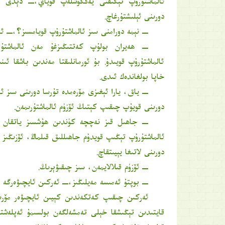
ئالماشتۇرۇپ تېڭىقنى يەڭگۈشلەپ قوياي،ــ دېدى 
دورىنى ئېلىشتۇرغاچ.
ــ نېمە دورامنى سىز ئالماشتۇرۇپ قويامسىز؟،ــ 
ــ ھەيران بولۇپ كەتتىڭىزغۇ مەن ئالماشتۇ
ئالماشتۇرۇپ قويىدۇ. بۇ ئورمانلىقتا مەندىن باشقا ئى
خاپا بولغاندەك ئىدى.
ــ ياق، يارا ئېغىزى مۆرەمدە تۇرسا دورىنى سىز ئا
دورىنى قويۇپ چىقىپ كېتىڭ ئۆزۈم ئالماشتۇرىمەن.
ــ جاھىل قىز نەچچە كۈندىن ھۇشسىز ياتقان ۋا
ئالماشتۇرۇپ تېڭىپ قويدۇم جاھىللىق قىلماڭ، ئۆزىڭىز ھ
دورىنى لاتىغا يېيىتقاچ.
ــ ئۆزۈم قىلالايمەن، سىز چىقىۋېرىڭ.
ــ بوپتۇ ئەمىسە مەيلىڭىز،ــ ئەركىن ئايچىۋەرگە 
ئەركىن چىقىپ كەتكەندىن كېيىن ئايچىۋەر مۆرى
قايتىدىن تېڭىشقا خېلى تەمشەلگەن بولسىمۇ ئەپلەشتۈ