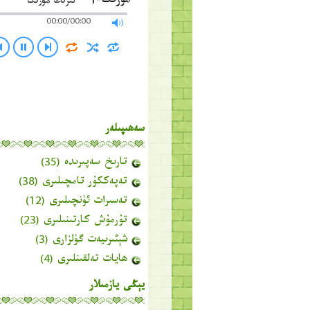
مۇزىكا-1
لىرىك مۇزىكا
00:00/00:00
سەھىپىلەر
تارىخ سەپىرىدە
(35)
تەپەككۇر تامچىلىرى
(38)
تەسىرات ئۈنچىلىرى
(12)
تۇرمۇش كارتىنىلىرى
(23)
شېئىرىيەت گۈلزارى
(3)
ھايات تەلقىنلىرى
(4)
يېڭى يازمىلار